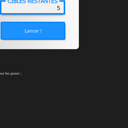
5
Lancer !
ur les poser ;